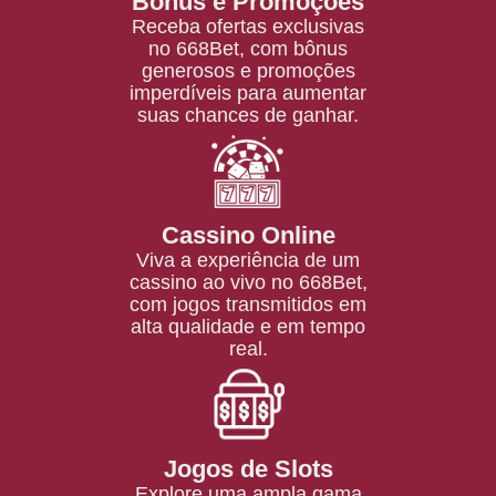
Bônus e Promoções
Receba ofertas exclusivas
no 668Bet, com bônus
generosos e promoções
imperdíveis para aumentar
suas chances de ganhar.
Cassino Online
Viva a experiência de um
cassino ao vivo no 668Bet,
com jogos transmitidos em
alta qualidade e em tempo
real.
Jogos de Slots
Explore uma ampla gama