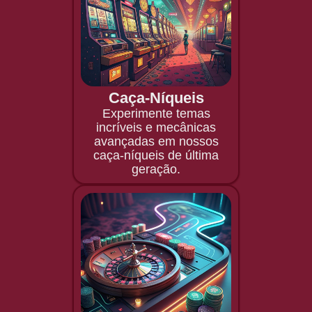
Caça-Níqueis
Experimente temas
incríveis e mecânicas
avançadas em nossos
caça-níqueis de última
geração.