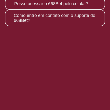
Sim, o 668Bet utiliza tecnologia de
Posso acessar o 668Bet pelo celular?
digitais, disponíveis na plataforma.
ponta para garantir a segurança de
seus dados e transações,
Claro! O 668Bet possui uma plataforma
Como entro em contato com o suporte do
proporcionando um ambiente confiável.
otimizada para dispositivos móveis,
668Bet?
permitindo que você jogue em qualquer
lugar.
O suporte do 668Bet está disponível
24/7. Você pode entrar em contato
através do chat ao vivo ou pelo e-mail
suporte@017bet.com
.