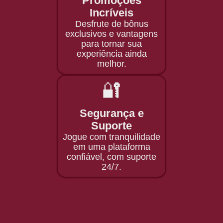
Promoções
Incríveis
Desfrute de bônus
exclusivos e vantagens
para tornar sua
experiência ainda
melhor.
🔐
Segurança e
Suporte
Jogue com tranquilidade
em uma plataforma
confiável, com suporte
24/7.