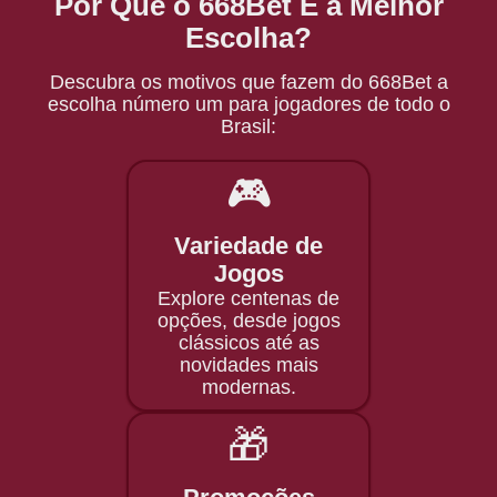
Por Que o 668Bet É a Melhor
Escolha?
Descubra os motivos que fazem do 668Bet a
escolha número um para jogadores de todo o
Brasil:
🎮
Variedade de
Jogos
Explore centenas de
opções, desde jogos
clássicos até as
novidades mais
modernas.
🎁