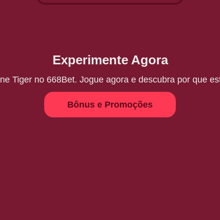
Experimente Agora
ne Tiger no 668Bet. Jogue agora e descubra por que este
Bônus e Promoções