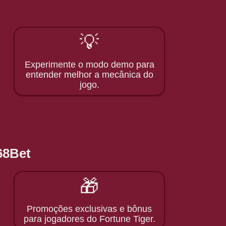
💡
Experimente o modo demo para
entender melhor a mecânica do
jogo.
68Bet
🎁
Promoções exclusivas e bônus
para jogadores do Fortune Tiger.